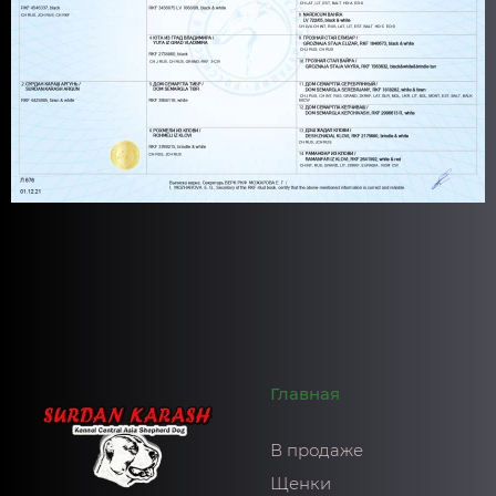
Главная
В продаже
Щенки