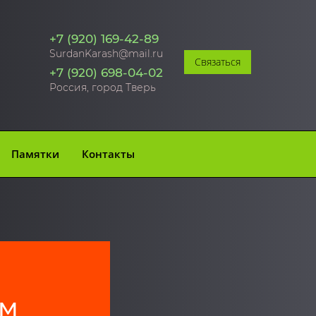
+7 (920) 169-42-89
SurdanKarash@mail.ru
Связаться
+7 (920) 698-04-02
Россия, город Тверь
Памятки
Контакты
ам