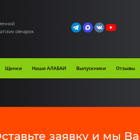
менной
атских овчарок
Щенки
Наши АЛАБАИ
Выпускники
Отзывы
ставьте заявку и мы В