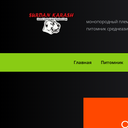
монопородный пле
питомник среднеази
Главная
Питомник
О