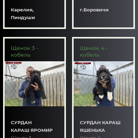
Карелия,
г.Боровичи
Пиндуши
Щенок 3 -
Щенок 4 -
кобель
кобель
СУРДАН
СУРДАН КАРАШ
КАРАШ ЯРОМИР
ЯШЕНЬКА
Щенок 3 -
Щенок 4 -